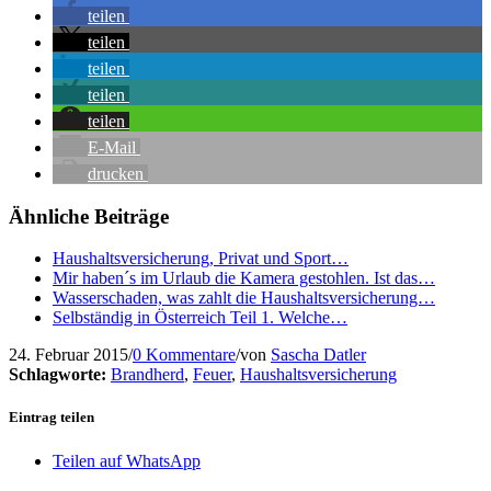
teilen
teilen
teilen
teilen
teilen
E-Mail
drucken
Ähnliche Beiträge
Haushaltsversicherung, Privat und Sport…
Mir haben´s im Urlaub die Kamera gestohlen. Ist das…
Wasserschaden, was zahlt die Haushaltsversicherung…
Selbständig in Österreich Teil 1. Welche…
24. Februar 2015
/
0 Kommentare
/
von
Sascha Datler
Schlagworte:
Brandherd
,
Feuer
,
Haushaltsversicherung
Eintrag teilen
Teilen auf WhatsApp