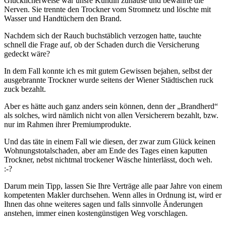
Glücklicherweise war unsre Kundin zuhause und bewahrte die
Nerven. Sie trennte den Trockner vom Stromnetz und löschte mit
Wasser und Handtüchern den Brand.
Nachdem sich der Rauch buchstäblich verzogen hatte, tauchte
schnell die Frage auf, ob der Schaden durch die Versicherung
gedeckt wäre?
In dem Fall konnte ich es mit gutem Gewissen bejahen, selbst der
ausgebrannte Trockner wurde seitens der Wiener Städtischen ruck
zuck bezahlt.
Aber es hätte auch ganz anders sein können, denn der „Brandherd“
als solches, wird nämlich nicht von allen Versicherern bezahlt, bzw.
nur im Rahmen ihrer Premiumprodukte.
Und das täte in einem Fall wie diesen, der zwar zum Glück keinen
Wohnungstotalschaden, aber am Ende des Tages einen kaputten
Trockner, nebst nichtmal trockener Wäsche hinterlässt, doch weh.
:-?
Darum mein Tipp, lassen Sie Ihre Verträge alle paar Jahre von einem
kompetenten Makler durchsehen. Wenn alles in Ordnung ist, wird er
Ihnen das ohne weiteres sagen und falls sinnvolle Änderungen
anstehen, immer einen kostengünstigen Weg vorschlagen.