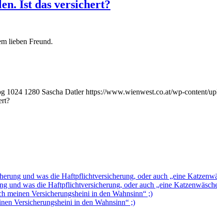
n. Ist das versichert?
nem lieben Freund.
pg
1024
1280
Sascha Datler
https://www.wienwest.co.at/wp-content/up
ert?
herung und was die Haftpflichtversicherung, oder auch „eine Katzenwäsc
g und was die Haftpflichtversicherung, oder auch „eine Katzenwäsche d
ch meinen Versicherungsheini in den Wahnsinn“ ;)
inen Versicherungsheini in den Wahnsinn“ ;)