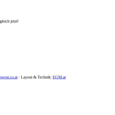
leich jetzt!
west.co.at
· Layout & Technik:
EGM.at