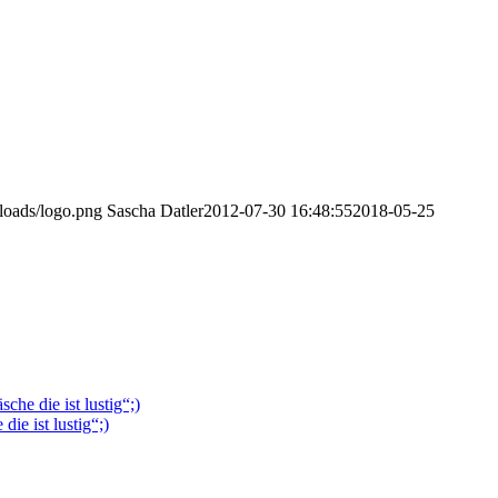
loads/logo.png
Sascha Datler
2012-07-30 16:48:55
2018-05-25
he die ist lustig“;)
ie ist lustig“;)