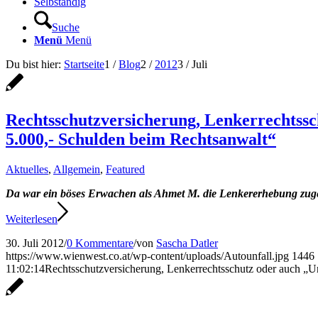
Selbständig
Suche
Menü
Menü
Du bist hier:
Startseite
1
/
Blog
2
/
2012
3
/
Juli
Rechtsschutzversicherung, Lenkerrechtssch
5.000,- Schulden beim Rechtsanwalt“
Aktuelles
,
Allgemein
,
Featured
Da war ein böses Erwachen als Ahmet M. die Lenkererhebung zugest
Weiterlesen
30. Juli 2012
/
0 Kommentare
/
von
Sascha Datler
https://www.wienwest.co.at/wp-content/uploads/Autounfall.jpg
1446
11:02:14
Rechtsschutzversicherung, Lenkerrechtsschutz oder auch „Un