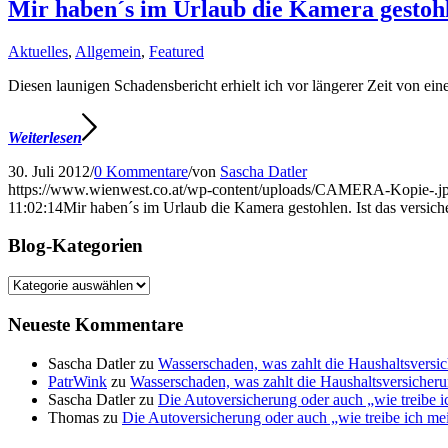
Mir haben´s im Urlaub die Kamera gestohle
Aktuelles
,
Allgemein
,
Featured
Diesen launigen Schadensbericht erhielt ich vor längerer Zeit von ei
Weiterlesen
30. Juli 2012
/
0 Kommentare
/
von
Sascha Datler
https://www.wienwest.co.at/wp-content/uploads/CAMERA-Kopie-.j
11:02:14
Mir haben´s im Urlaub die Kamera gestohlen. Ist das versich
Blog-Kategorien
Blog-
Kategorien
Neueste Kommentare
Sascha Datler
zu
Wasserschaden, was zahlt die Haushaltsversic
PatrWink
zu
Wasserschaden, was zahlt die Haushaltsversicherun
Sascha Datler
zu
Die Autoversicherung oder auch „wie treibe i
Thomas
zu
Die Autoversicherung oder auch „wie treibe ich me