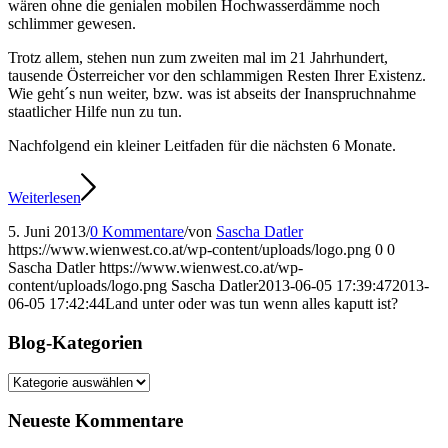
wären ohne die genialen mobilen Hochwasserdämme noch
schlimmer gewesen.
Trotz allem, stehen nun zum zweiten mal im 21 Jahrhundert,
tausende Österreicher vor den schlammigen Resten Ihrer Existenz.
Wie geht´s nun weiter, bzw. was ist abseits der Inanspruchnahme
staatlicher Hilfe nun zu tun.
Nachfolgend ein kleiner Leitfaden für die nächsten 6 Monate.
Weiterlesen
5. Juni 2013
/
0 Kommentare
/
von
Sascha Datler
https://www.wienwest.co.at/wp-content/uploads/logo.png
0
0
Sascha Datler
https://www.wienwest.co.at/wp-
content/uploads/logo.png
Sascha Datler
2013-06-05 17:39:47
2013-
06-05 17:42:44
Land unter oder was tun wenn alles kaputt ist?
Blog-Kategorien
Blog-
Kategorien
Neueste Kommentare