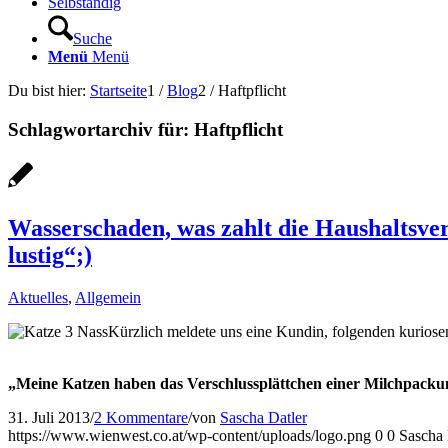
Selbständig
Suche
Menü
Menü
Du bist hier:
Startseite
1
/
Blog
2
/
Haftpflicht
Schlagwortarchiv für:
Haftpflicht
Wasserschaden, was zahlt die Haushaltsver
lustig“;)
Aktuelles
,
Allgemein
Kürzlich meldete uns eine Kundin, folgenden kuriose
„Meine Katzen haben das Verschlussplättchen einer Milchpackun
31. Juli 2013
/
2 Kommentare
/
von
Sascha Datler
https://www.wienwest.co.at/wp-content/uploads/logo.png
0
0
Sascha 