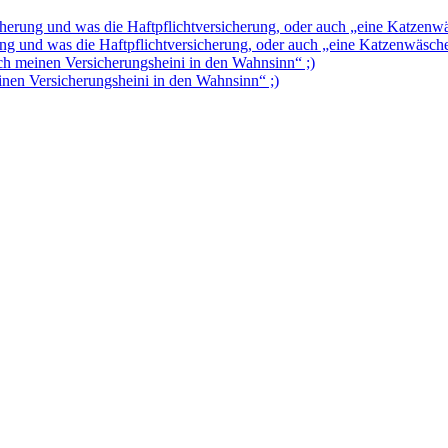
herung und was die Haftpflichtversicherung, oder auch „eine Katzenwäsc
g und was die Haftpflichtversicherung, oder auch „eine Katzenwäsche d
ch meinen Versicherungsheini in den Wahnsinn“ ;)
inen Versicherungsheini in den Wahnsinn“ ;)