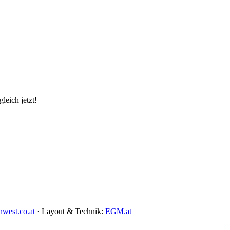
leich jetzt!
west.co.at
· Layout & Technik:
EGM.at